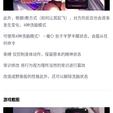
此外，根据t教方式（如何让其起飞），对方的反应也会逐渐
发生变化，4种洗脑模式
可使用4种洗脑模式！・催○ 处于半梦半醒状态，会服从任
何命令
束缚 仅控制身体动作，保留原本的精神状态
常识修改 将行为视为理所当然的常识进行篡改
改造成野兽般的性格此外，还可以解除洗脑状态
游戏截图